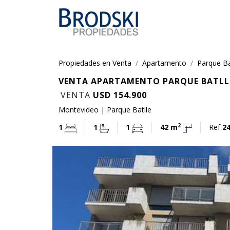
Propiedades en Venta
Apartamento
Parque Ba
VENTA APARTAMENTO PARQUE BATLLE 
VENTA
USD 154.900
Montevideo | Parque Batlle
2
1
1
1
42 m
Ref
2