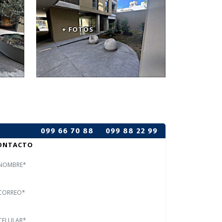
+ FOTOS
099 66 70 88
099 88 22 99
ONTACTO