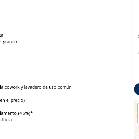
ar
e granito
ala cowork y lavadero de uso común
en el precio)
glamento (4.5%)*
iticia