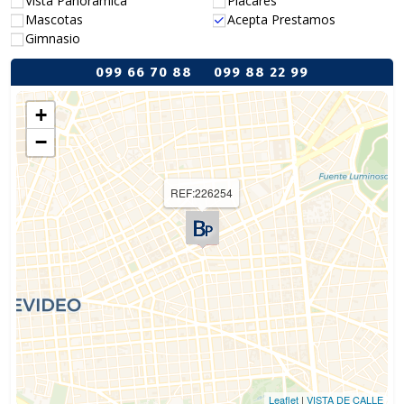
Vista Panorámica
Placares
Mascotas
Acepta Prestamos
Gimnasio
099 66 70 88
099 88 22 99
+
−
REF:226254
Leaflet
|
VISTA DE CALLE