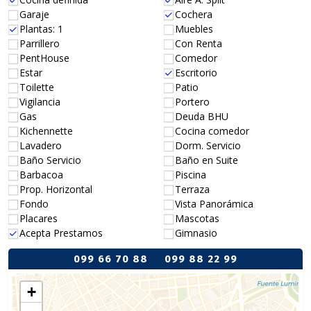
Garaje
Cochera
Plantas: 1
Muebles
Parrillero
Con Renta
PentHouse
Comedor
Estar
Escritorio
Toilette
Patio
Vigilancia
Portero
Gas
Deuda BHU
Kichennette
Cocina comedor
Lavadero
Dorm. Servicio
Baño Servicio
Baño en Suite
Barbacoa
Piscina
Prop. Horizontal
Terraza
Fondo
Vista Panorámica
Placares
Mascotas
Acepta Prestamos
Gimnasio
099 66 70 88
099 88 22 99
+